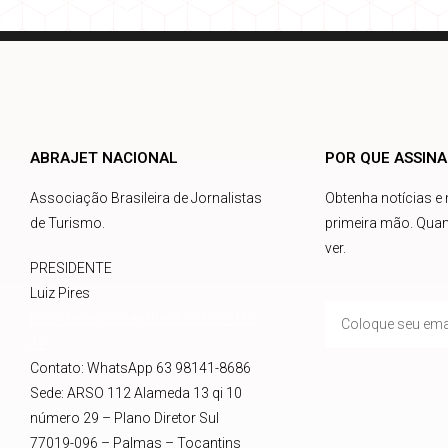
ABRAJET NACIONAL
POR QUE ASSIN
Associação Brasileira de Jornalistas
Obtenha notícias e
de Turismo.
primeira mão. Quan
ver.
PRESIDENTE
Luiz Pires
presidente@abrajetnacional.com.br
.br
Contato: WhatsApp 63 98141-8686
Sede: ARSO 112 Alameda 13 qi 10
número 29 – Plano Diretor Sul
77019-096 – Palmas – Tocantins