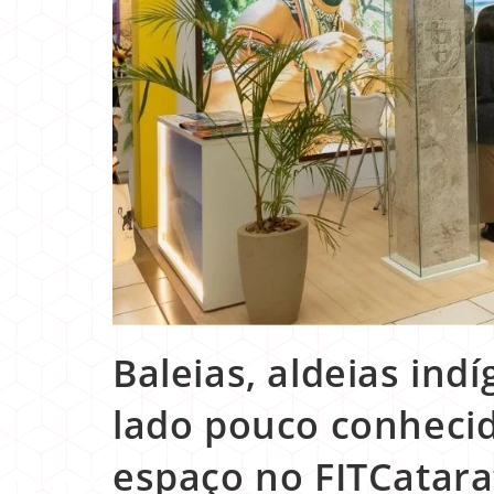
Baleias, aldeias indí
lado pouco conheci
espaço no FITCatara