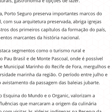
urais, gastronomia e opções de lazer.
ira, Porto Seguro preserva importantes marcos do
il, com sua arquitetura preservada, abriga igrejas
ros dos primeiros capítulos da formação do país,
entos marcantes da história nacional.
destaca segmentos como o turismo rural e
 Pau Brasil e de Monte Pascoal, onde é possível
ue Municipal Marinho do Recife de Fora, mergulhos e
sidade marinha da região. O período entre julho e
o avistamento da passagem das baleias jubarte.
 o Esquina do Mundo e o Organic, valorizam a
fluências que marcaram a origem da culinária
o com visitas às aldeias indígenas na Reserva da