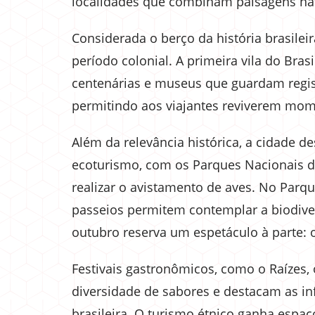
localidades que combinam paisagens nat
Considerada o berço da história brasile
período colonial. A primeira vila do Bras
centenárias e museus que guardam regist
permitindo aos viajantes reviverem mom
Além da relevância histórica, a cidade 
ecoturismo, com os Parques Nacionais do
realizar o avistamento de aves. No Parq
passeios permitem contemplar a biodiver
outubro reserva um espetáculo à parte: 
Festivais gastronômicos, como o Raízes,
diversidade de sabores e destacam as in
brasileira. O turismo étnico ganha espaç