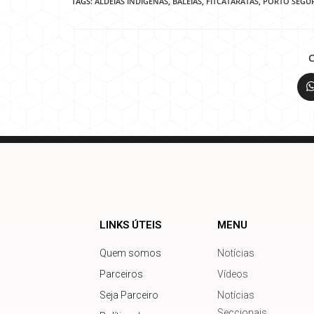
TAGS:
ALDEIAS INDÍGENAS
,
BALEIAS
,
FITCATARATAS
,
PORTO SEGU
LINKS ÚTEIS
MENU
Quem somos
Notícias
Parceiros
Vídeos
Seja Parceiro
Notícias
Seccionais