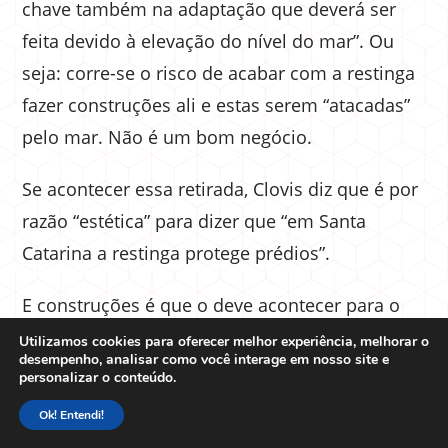
chave também na adaptação que deverá ser
feita devido à elevação do nível do mar”. Ou
seja: corre-se o risco de acabar com a restinga
fazer construções ali e estas serem “atacadas”
pelo mar. Não é um bom negócio.
Se acontecer essa retirada, Clovis diz que é por
razão “estética” para dizer que “em Santa
Catarina a restinga protege prédios”.
E construções é que o deve acontecer para o
professor Carrano se a flexibilização vingar.
Utilizamos cookies para oferecer melhor experiência, melhorar o
desempenho, analisar como você interage em nosso site e
“Caso a resolução seja colocada em prática,
personalizar o conteúdo.
inúmeras áreas do litoral poderão sofrer um
Ok! Entendi!
efeito cascata de impactos, justamente pela