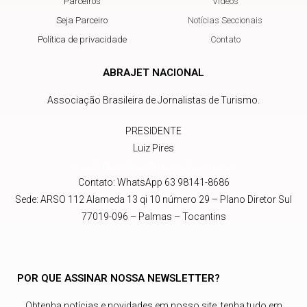
Parceiros
Vídeos
Seja Parceiro
Notícias Seccionais
Política de privacidade
Contato
ABRAJET NACIONAL
Associação Brasileira de Jornalistas de Turismo.
PRESIDENTE
Luiz Pires
presidente@abrajetnacional.com.br
.br
Contato: WhatsApp 63 98141-8686
Sede: ARSO 112 Alameda 13 qi 10 número 29 – Plano Diretor Sul
77019-096 – Palmas – Tocantins
POR QUE ASSINAR NOSSA NEWSLETTER?
Obtenha notícias e novidades em nosso site, tenha tudo em