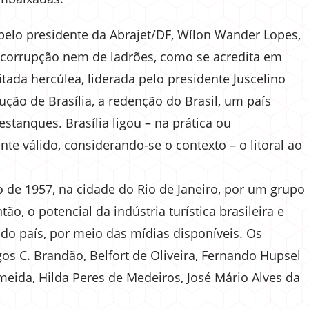
pelo presidente da Abrajet/DF, Wílon Wander Lopes,
da corrupção nem de ladrões, como se acredita em
ada hercúlea, liderada pelo presidente Juscelino
ção de Brasília, a redenção do Brasil, um país
stanques. Brasília ligou – na prática ou
e válido, considerando-se o contexto – o litoral ao
ro de 1957, na cidade do Rio de Janeiro, por um grupo
tão, o potencial da indústria turística brasileira e
a do país, por meio das mídias disponíveis. Os
os C. Brandão, Belfort de Oliveira, Fernando Hupsel
Almeida, Hilda Peres de Medeiros, José Mário Alves da