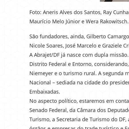
Foto: Aneris Alves dos Santos, Ray Cunha
Maurício Melo Júnior e Wera Rakowitsch.
São fundadores, ainda, Gilberto Camargo
Nicole Soares, José Marcelo e Graziele Cr
A Abrajet/DF já nasce com dupla missão. 
Distrito Federal e Entorno, considerando, 
Niemeyer e o turismo rural. A segunda mi
Nacional – sediada na cidade do preside
Embaixadas.
No aspecto político, estaremos em con
Senado Federal, da Câmara dos Deputados 
Turismo, a Secretaria de Turismo do DF, 
órgãos e empresas do trade turístico e 