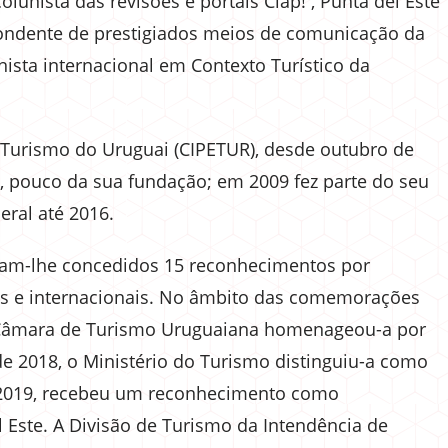
olunista das revisões e portais Clap! , Punta del Este
pondente de prestigiados meios de comunicação da
nista internacional em Contexto Turístico da
e Turismo do Uruguai (CIPETUR), desde outubro de
4, pouco da sua fundação; em 2009 fez parte do seu
ral até 2016.
foram-lhe concedidos 15 reconhecimentos por
nais e internacionais. No âmbito das comemorações
 Câmara de Turismo Uruguaiana homenageou-a por
de 2018, o Ministério do Turismo distinguiu-a como
2019, recebeu um reconhecimento como
Este. A Divisão de Turismo da Intendência de