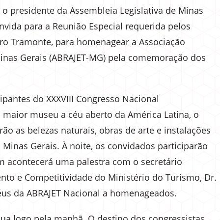
, o presidente da Assembleia Legislativa de Minas
nvida para a Reunião Especial requerida pelos
uro Tramonte, para homenagear a Associação
e Minas Gerais (ABRAJET-MG) pela comemoração dos
cipantes do XXXVIII Congresso Nacional
 maior museu a céu aberto da América Latina, o
rão as belezas naturais, obras de arte e instalações
inas Gerais. À noite, os convidados participarão
m acontecerá uma palestra com o secretário
to e Competitividade do Ministério do Turismo, Dr.
oféus da ABRAJET Nacional a homenageados.
nua logo pela manhã. O destino dos congressistas