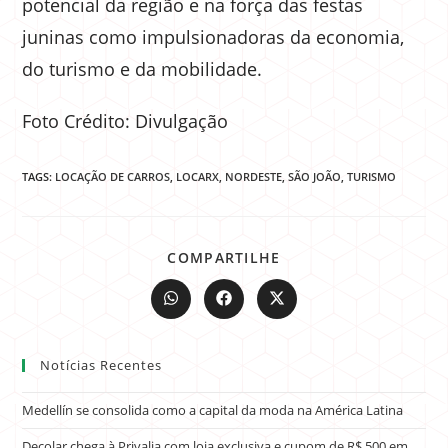
potencial da região e na força das festas
juninas como impulsionadoras da economia,
do turismo e da mobilidade.
Foto Crédito: Divulgação
TAGS:
LOCAÇÃO DE CARROS
,
LOCARX
,
NORDESTE
,
SÃO JOÃO
,
TURISMO
COMPARTILHE
Notícias Recentes
Medellín se consolida como a capital da moda na América Latina
Decolar chega à Privalia com loja exclusiva e cupom de R$ 500 em