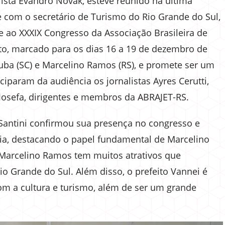
lista Evandro Novak, esteve reunido na última
e com o secretário de Turismo do Rio Grande do Sul,
te ao XXXIX Congresso da Associação Brasileira de
nto, marcado para os dias 16 a 19 de dezembro de
tuba (SC) e Marcelino Ramos (RS), e promete ser um
ciparam da audiência os jornalistas Ayres Cerutti,
Josefa, dirigentes e membros da ABRAJET-RS.
 Santini confirmou sua presença no congresso e
ria, destacando o papel fundamental de Marcelino
Marcelino Ramos tem muitos atrativos que
o Grande do Sul. Além disso, o prefeito Vannei é
 a cultura e turismo, além de ser um grande