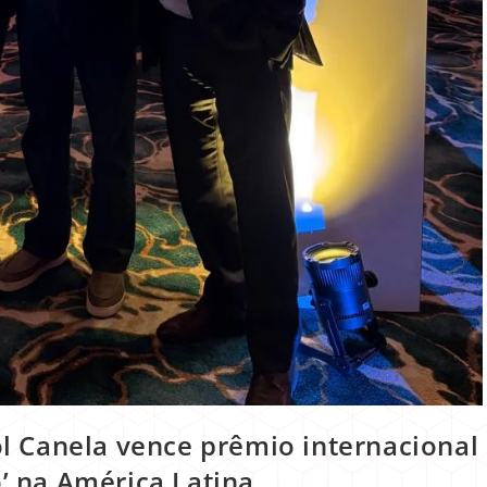
l Canela vence prêmio internacional
’ na América Latina