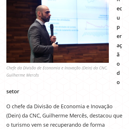
ec
u
p
er
aç
ã
o
Chefe da Divisão de Economia e Inovação (Dein) da CNC,
d
Guilherme Mercês
o
setor
O chefe da Divisão de Economia e Inovação
(Dein) da CNC, Guilherme Mercês, destacou que
o turismo vem se recuperando de forma