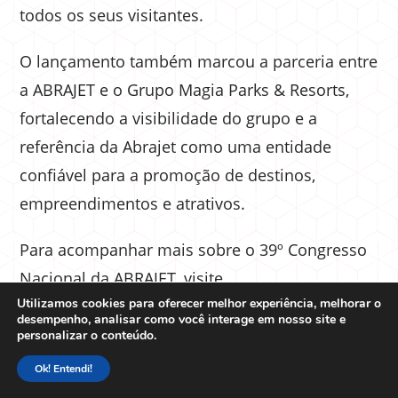
todos os seus visitantes.
O lançamento também marcou a parceria entre
a ABRAJET e o Grupo Magia Parks & Resorts,
fortalecendo a visibilidade do grupo e a
referência da Abrajet como uma entidade
confiável para a promoção de destinos,
empreendimentos e atrativos.
Para acompanhar mais sobre o 39º Congresso
Nacional da ABRAJET, visite
Utilizamos cookies para oferecer melhor experiência, melhorar o
abrajetnacional.com.br
desempenho, analisar como você interage em nosso site e
personalizar o conteúdo.
TAGS:
ABRAJET
,
CONGRESSO
,
DESTAQUE2
,
JORNALISTA DE TURISMO
,
Ok! Entendi!
PIRATUBA